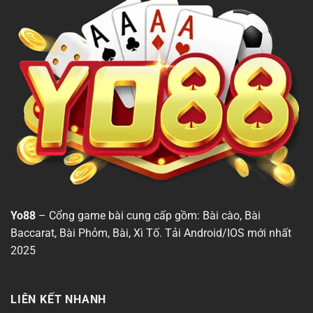
siêu
hot
năm
2026
Yo88
– Cổng game bài cung cấp gồm: Bài cào, Bài
Baccarat, Bài Phỏm, Bài, Xì Tố. Tải Android/IOS mới nhất
2025
LIÊN KẾT NHANH