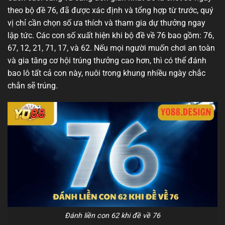
theo bộ đề 76, đã được xác định và tổng hợp từ trước, quý
vị chỉ cần chọn số ưa thích và tham gia dự thưởng ngay
lập tức. Các con số xuất hiện khi bộ đề về 76 bao gồm: 76,
67, 12, 21, 71, 17, và 62.
Nếu mọi người muốn chơi an toàn
và gia tăng cơ hội trúng thưởng cao hơn, thì có thể đánh
bao lô tất cả con này, nuôi trong khung nhiều ngày chắc
chắn sẽ trúng.
Đánh liền con 62 khi đề về 76