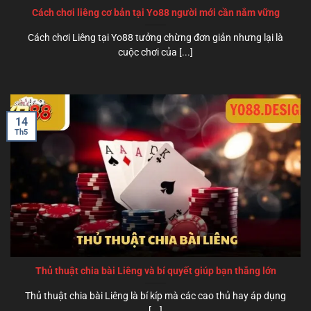
Cách chơi liêng cơ bản tại Yo88 người mới cần nắm vững
Cách chơi Liêng tại Yo88 tưởng chừng đơn giản nhưng lại là
cuộc chơi của [...]
14
Th5
Thủ thuật chia bài Liêng và bí quyết giúp bạn thắng lớn
Thủ thuật chia bài Liêng là bí kíp mà các cao thủ hay áp dụng
[...]