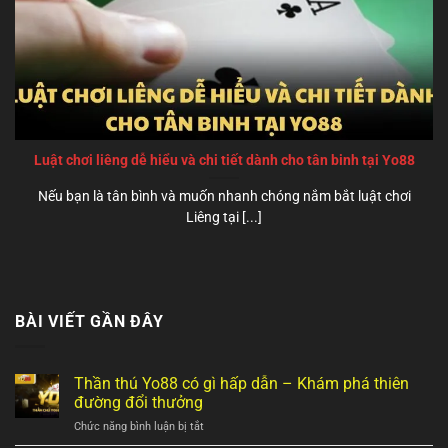
Luật chơi liêng dễ hiểu và chi tiết dành cho tân binh tại Yo88
Nếu bạn là tân bình và muốn nhanh chóng nắm bắt luật chơi
Liêng tại [...]
BÀI VIẾT GẦN ĐÂY
Thần thú Yo88 có gì hấp dẫn – Khám phá thiên
đường đổi thưởng
Chức năng bình luận bị tắt
ở
Thần