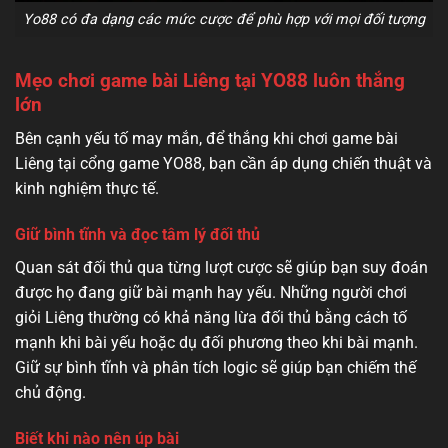
Yo88 có đa dạng các mức cược để phù hợp với mọi đối tượng
Mẹo chơi game bài Liêng tại YO88 luôn thắng
lớn
Bên cạnh yếu tố may mắn, để thắng khi chơi game bài
Liêng tại cổng game YO88, bạn cần áp dụng chiến thuật và
kinh nghiệm thực tế.
Giữ bình tĩnh và đọc tâm lý đối thủ
Quan sát đối thủ qua từng lượt cược sẽ giúp bạn suy đoán
được họ đang giữ bài mạnh hay yếu. Những người chơi
giỏi Liêng thường có khả năng lừa đối thủ bằng cách tố
mạnh khi bài yếu hoặc dụ đối phương theo khi bài mạnh.
Giữ sự bình tĩnh và phân tích logic sẽ giúp bạn chiếm thế
chủ động.
Biết khi nào nên úp bài