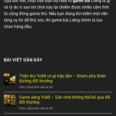
Qua bài viết, chắc hẳn bạn đã hiểu rõ
game bài
Liêng là gì
và lý do vì sao trò chơi này lại chiếm được nhiều cảm tình
từ cộng đồng game thủ. Nếu bạn đang tìm kiếm một nền
tảng uy tín để thử sức, thì game bài Liêng chính là lựa
chọn hàng đầu.
BÀI VIẾT GẦN ĐÂY
Thần thú Yo88 có gì hấp dẫn – Khám phá thiên
đường đổi thưởng
Chức năng bình luận bị tắt
ở
Thần
thú
Game xèng Yo88 – Sân chơi không thể bỏ qua để
Yo88
đổi thưởng
có
Chức năng bình luận bị tắt
ở
gì
Game
hấp