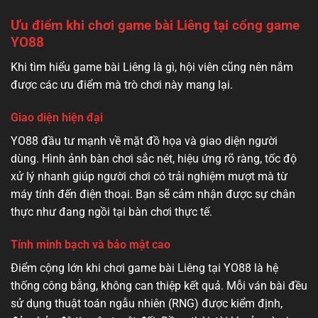
Ưu điểm khi chơi game bài Liêng tại cổng game
YO88
Khi tìm hiểu game bài Liêng là gì, hội viên cũng nên nắm
được các ưu điểm mà trò chơi này mang lại.
Giao diện hiện đại
YO88 đầu tư mạnh về mặt đồ họa và giao diện người
dùng. Hình ảnh bàn chơi sắc nét, hiệu ứng rõ ràng, tốc độ
xử lý nhanh giúp người chơi có trải nghiệm mượt mà từ
máy tính đến điện thoại. Bạn sẽ cảm nhận được sự chân
thực như đang ngồi tại bàn chơi thực tế.
Tính minh bạch và bảo mật cao
Điểm cộng lớn khi chơi game bài Liêng tại YO88 là hệ
thống công bằng, không can thiệp kết quả. Mỗi ván bài đều
sử dụng thuật toán ngẫu nhiên (RNG) được kiểm định,