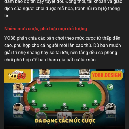
đảm bảo độ tin cậy tuyệt đối. Đồng thời, tài khoản và giao
dịch của người chơi được mã hóa, tránh rủi ro bị lộ thông
tin.
Nhiều mức cược, phù hợp mọi đối tượng
YO88 phân chia các bàn chơi theo mức cược từ thấp đến
cao, phù hợp cho cả người mới lẫn cao thủ. Dù bạn muốn
giải trí nhẹ nhàng hay so tài lớn, nền tảng đều có phòng
chơi phù hợp để bạn tham gia bất cứ lúc nào.