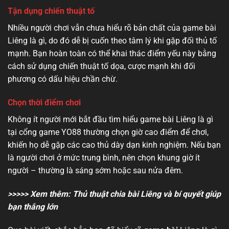
Tận dụng chiến thuật tố
Nhiều người chơi vẫn chưa hiểu rõ bản chất của game bài
Liêng là gì, do đó dễ bị cuốn theo tâm lý khi gặp đối thủ tố
mạnh. Bạn hoàn toàn có thể khai thác điểm yếu này bằng
cách sử dụng chiến thuật tố dọa, cược mạnh khi đối
phương có dấu hiệu chần chừ.
Chọn thời điểm chơi
Không ít người mới bắt đầu tìm hiểu game bài Liêng là gì
tại cổng game YO88 thường chọn giờ cao điểm để chơi,
khiến họ dễ gặp các cao thủ dày dạn kinh nghiệm. Nếu bạn
là người chơi ở mức trung bình, nên chọn khung giờ ít
người – thường là sáng sớm hoặc sau nửa đêm.
>>>>> Xem thêm:
Thủ thuật chia bài Liêng và bí quyết giúp
bạn thắng lớn