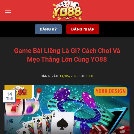
Bỏ
qua
nội
dung
ĐĂNG KÝ
ĐĂNG NHẬP
Game Bài Liêng Là Gì? Cách Chơi Và
Mẹo Thắng Lớn Cùng YO88
ĐĂNG VÀO
14/05/2026
BỞI
SEO
14
Th5